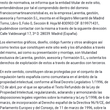
resto de normativa, se informa que la entidad titular de este sitio,
entendiéndose por tal el comprendido dentro del dominio
franciscomartinsancristobal.es, es la empresa Larentia, gestión,
asesoría y formación S.L, inscrita en el Registro Mercantil de Madrid
Tomo, Libro 0, Folio 0, Sección 8. Hoja M-830903 CIF: B19971431,
pudiéndose contactar con la misma a través de la siguiente dirección:
Calle Valdesangil 17, 3º D. 28039. Madrid (España).
Los elementos gráficos, diseño, código fuente y otros análogos así
como textos que constituyen este sitio web y los difundidos a través
del mismo, así como su presentación y montaje, son titularidad
exclusiva de Larentia, gestión, asesoría y formación S.L, u ostenta los
derechos de explotación de estos a través de acuerdos con terceros.
En este sentido, constituyen obras protegidas por el conjunto de la
regulación tanto española como comunitaria en el ámbito de la
propiedad intelectual, conforme al Real Decreto Legislativo 1/1996, de
12 de abril, por el que se aprueba el Texto Refundido de la Ley de
Propiedad Intelectual, regularizando, aclarando y armonizando las
disposiciones legales vigentes sobre la materia y la Ley 5/1998, de 6 de
marzo, de incorporación al Derecho español de la Directiva 96/9/CE, del
Parlamento Europeo y del Consejo, de 11 de marzo de 1996, sobre la