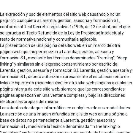
La extracción y uso de elementos del sitio web causando o no un
perjuicio cualquiera a Larentia, gestión, asesoría y formación S.L,
conforme al Real Decreto Legislativo 1/1996, de 12 de abril, por el que
se aprueba el Texto Refundido de la Ley de Propiedad Intelectual y
resto de normativa nacional y comunitaria aplicable.
La presentación de una página del sitio web en un marco de otra
página web que no pertenezca a Larentia, gestión, asesoría y
formación S.L, mediante las técnicas denominadas “framing”, “deep
linking” y similares sin el expreso consentimiento por escrito de
Larentia, gestión, asesoría y formación S.L Larentia, gestión, asesoría y
formación S.L, deberá autorizar expresamente el establecimiento de
links de hipertexto (hipervínculos) en otro sitio web dirigidos a cualquier
página interna de este sitio web, siempre que las correspondientes
páginas aparezcan en una ventana completa y bajo las direcciones
electrónicas propias del mismo.
Los intentos de ataque informático en cualquiera de sus modalidades.
La inserción de una imagen difundida en el sitio web en una página o
base de datos no perteneciente a Larentia, gestión, asesoría y
formación S.L, mediante la técnica denominada “in line linking” o
“hotlinking” sin la autorización expresa por escrito de Larentia, gestión,